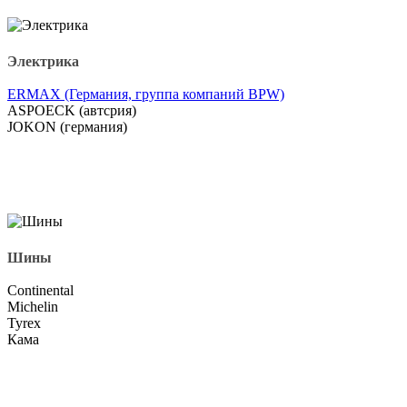
Электрика
ERMAX (Германия, группа компаний BPW)
ASPOECK (автсрия)
JOKON (германия)
Шины
Continental
Michelin
Tyrex
Кама