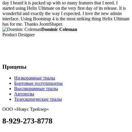
day I heard it is packed up with so many features that I need. I
started using Helix Ultimate on the very first day of its release. It is
wonderful and exactly the way I expected. I love the new admin
interface. Using Bootstrap 4 is the most striking thing Helix Ultimate
has for me. Thanks JoomShaper.
Dominic Coleman
Product Designer
Прицепы
Низкорамные тралы
Бортовые полуприцепы
Высокорамные тралы
Автовозы
Телескопические тралы
ООО «Новус Трейлер»
8-929-273-8778