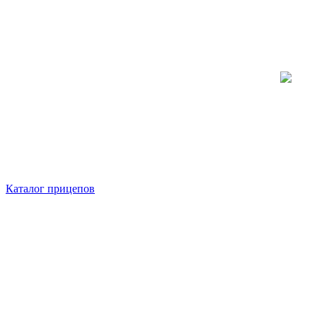
Новус Трейлер
Производим полуприцепы, тралы и
прицепную технику
Каталог прицепов